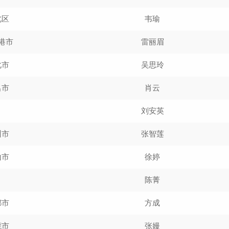
北区
韦瑜
港市
雷丽眉
化市
吴思玲
名市
肖云
刘安英
州市
张智莲
山市
徐婷
陈菁
都市
方成
莞市
张嫚