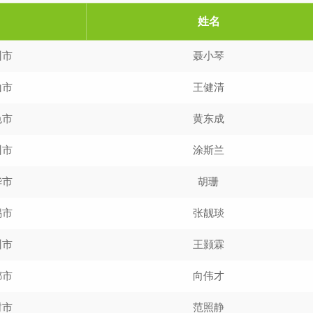
姓名
州市
聂小琴
山市
王健清
色市
黄东成
州市
涂斯兰
华市
胡珊
锡市
张靓琰
州市
王颢霖
都市
向伟才
封市
范照静